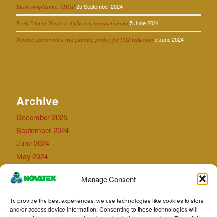
25 September 2024
Buon compleanno, SDGs!
5 June 2024
Fresh Film by Novatex, il film avvolgipallet aerato
5 June 2024
Novatex carries out a tree planting project for CO2 reduction
Archive
December 2025
September 2024
June 2024
May 2024
September 2023
Manage Consent
July 2023
April 2023
To provide the best experiences, we use technologies like cookies to store
May 2022
and/or access device information. Consenting to these technologies will